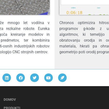
 že mnogo let vodilna v
Chronos optimizira hitro
 za rezkalne robote. Eureka
programov g-kode z up
oča kreiranje modelov in
algoritmov, ki temeljijo
 predmetov, ter kombinira
obratovanju orodja in od
 6-osnih industrijskih robotov
materiala, hkrati pa ohran
ologijo CNC strojnih centrov.
geometrijo poti orodij prog
DOMOV
PRODUKTI