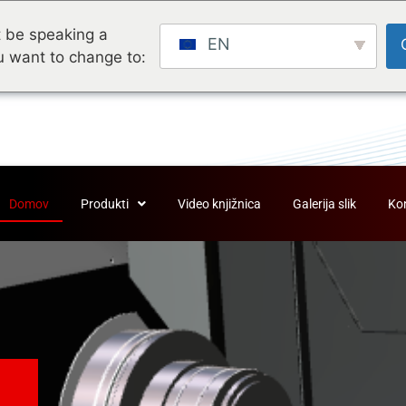
 be speaking a
EN
u want to change to:
Domov
Produkti
Video knjižnica
Galerija slik
Ko